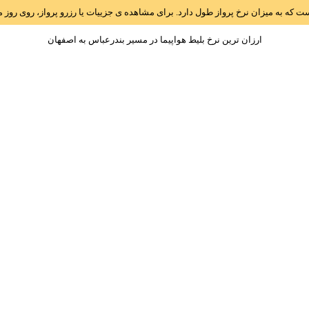
است که به میزان نرخ پرواز طول دارد. برای مشاهده ی جزییات یا رزرو پرواز، روی رو
ارزان ترین نرخ بلیط هواپیما در مسیر بندرعباس به اصفهان