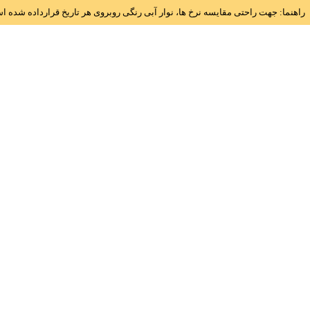
راهنما: جهت راحتی مقایسه نرخ ها، نوار آبی رنگی روبروی هر تاریخ قرارداده شده 