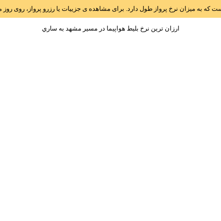
است که به میزان نرخ پرواز طول دارد. برای مشاهده ی جزییات یا رزرو پرواز، روی رو
ارزان ترین نرخ بلیط هواپیما در مسیر مشهد به ساري