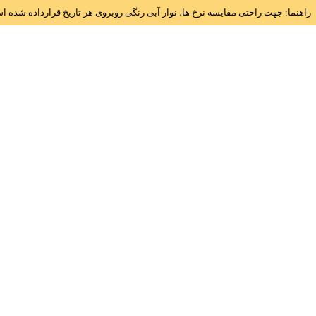
راهنما: جهت راحتی مقایسه نرخ ها، نوار آبی رنگی روبروی هر تاریخ قرارداده شده 