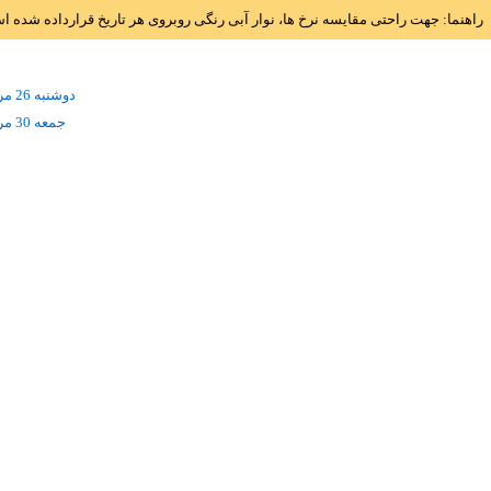
راهنما: جهت راحتی مقایسه نرخ ها، نوار آبی رنگی روبروی هر تاریخ قرارداده شده 
دوشنبه 26 مرداد
جمعه 30 مرداد