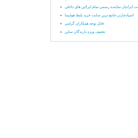
 ايرانيان نماينده رسمي تمام ايرلاين هاي داخلي
اسپادچارتر،جامع ترين سايت خريد بليط هواپيما
قابل توجه همکاران گرامي
تخفيف ويژه دارندگان ساين