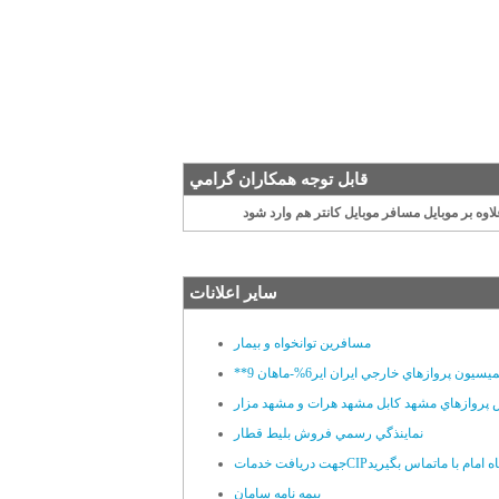
قابل توجه همکاران گرامي
 بر موبايل مسافر موبايل کانتر هم وارد شود
سایر اعلانات
مسافرين توانخواه و بيمار
پروازهاي مشهد کابل مشهد هرات و مشهد مزار
نماينذگي رسمي فروش بليط قطار
 خدماتCIPفرودگاه امام با ماتماس بگيريد
بيمه نامه سامان