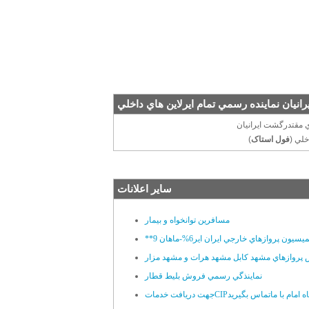
انيان نماينده رسمي تمام ايرلاين هاي داخلي
خلي (
فول استاک
سایر اعلانات
مسافرين توانخواه و بيمار
پروازهاي مشهد کابل مشهد هرات و مشهد مزار
نماينذگي رسمي فروش بليط قطار
 خدماتCIPفرودگاه امام با ماتماس بگيريد