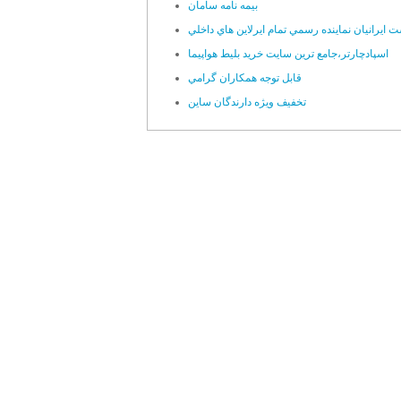
بيمه نامه سامان
 ايرانيان نماينده رسمي تمام ايرلاين هاي داخلي
اسپادچارتر،جامع ترين سايت خريد بليط هواپيما
قابل توجه همکاران گرامي
تخفيف ويژه دارندگان ساين