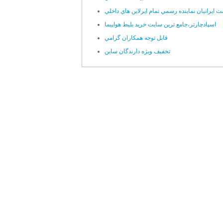
 ايرانيان نماينده رسمي تمام ايرلاين هاي داخلي
اسپادچارتر،جامع ترين سايت خريد بليط هواپيما
قابل توجه همکاران گرامي
تخفيف ويژه دارندگان ساين