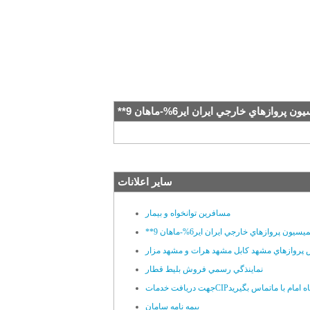
سایر اعلانات
مسافرين توانخواه و بيمار
پروازهاي مشهد کابل مشهد هرات و مشهد مزار
نماينذگي رسمي فروش بليط قطار
 خدماتCIPفرودگاه امام با ماتماس بگيريد
بيمه نامه سامان