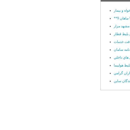
اه و بيمار
مشهد مزار
بليط قطار
نامه سامان
 هاي داخلي
يط هواپيما
اران گرامي
ندگان ساين