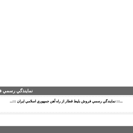
نماينذگي رسمي ف
...::: نمايندگي رسمي فروش بليط قطار از راه آهن جمهوري اسلامي ايران :::...