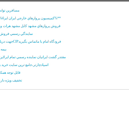
مسافرين توانخو
**کميسيون پروازهاي خارجي ايران اير6%-ماهان 9%**
فروش پروازهاي مشهد کابل مشهد هرات و 
نماينذگي رسمي فروش 
جهت دريافت خدماتCIPفرودگاه امام با ماتماس بگيريد
بيمه 
مقتدر گشت ايرانيان نماينده رسمي تمام ايرلاين
اسپادچارتر،جامع ترين سايت خريد بل
قابل توجه همک
تخفيف ويژه دار